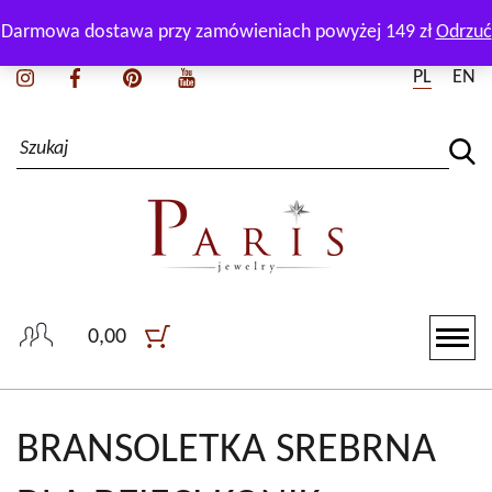
Zadzwoń i zapytaj naszego doradcę:
+48 511 165 550
Darmowa dostawa przy zamówieniach powyżej 149 zł
Odrzuć
PL
EN
0,00
BRANSOLETKA SREBRNA