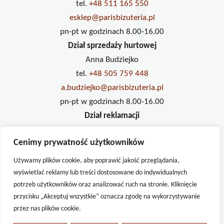
tel.
+48 511 165 550
esklep@parisbizuteria.pl
pn-pt w godzinach 8.00-16.00
Dział sprzedaży hurtowej
Anna Budziejko
tel.
+48 505 759 448
a.budziejko@parisbizuteria.pl
pn-pt w godzinach 8.00-16.00
Dział reklamacji
Ilona Pawlak
Cenimy prywatność użytkowników
tel.
+48 733 234 833
reklamacje@parisbizuteria.pl
Używamy plików cookie, aby poprawić jakość przeglądania,
pn-pt w godzinach 8.00-16.00
wyświetlać reklamy lub treści dostosowane do indywidualnych
potrzeb użytkowników oraz analizować ruch na stronie. Kliknięcie
przycisku „Akceptuj wszystkie” oznacza zgodę na wykorzystywanie
przez nas plików cookie.