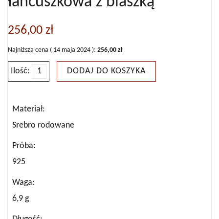
łańcuszkowa z blaszką
256,00
zł
Najniższa cena (
14 maja 2024
):
256,00
zł
Ilość:
DODAJ DO KOSZYKA
ilość
Bransoletka
srebrna
Materiał
łańcuszkowa
Srebro rodowane
z
Próba
blaszką
925
Waga
6,9 g