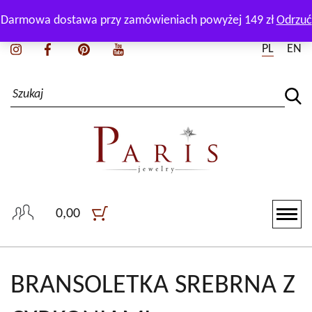
Zadzwoń i zapytaj naszego doradcę:
+48 511 165 550
Darmowa dostawa przy zamówieniach powyżej 149 zł
Odrzuć
PL
EN
0,00
BRANSOLETKA SREBRNA Z