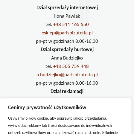
Dział sprzedaży internetowej
Ilona Pawlak
tel.
+48 511 165 550
esklep@parisbizuteria.pl
pn-pt w godzinach 8.00-16.00
Dział sprzedaży hurtowej
Anna Budziejko
tel.
+48 505 759 448
a.budziejko@parisbizuteria.pl
pn-pt w godzinach 8.00-16.00
Dział reklamacji
Ilona Pawlak
Cenimy prywatność użytkowników
tel.
+48 733 234 833
reklamacje@parisbizuteria.pl
Używamy plików cookie, aby poprawić jakość przeglądania,
pn-pt w godzinach 8.00-16.00
wyświetlać reklamy lub treści dostosowane do indywidualnych
potrzeb użytkowników oraz analizować ruch na stronie. Kliknięcie