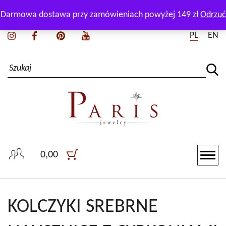
Zadzwoń i zapytaj naszego doradcę:
+48 511 165 550
Darmowa dostawa przy zamówieniach powyżej 149 zł
Odrzuć
PL
EN
0,00
KOLCZYKI SREBRNE