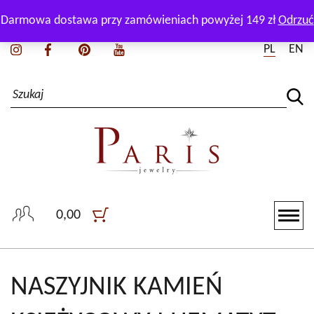
Zadzwoń i zapytaj naszego doradcę:
+48 511 165 550
Darmowa dostawa przy zamówieniach powyżej 149 zł
Odrzuć
PL
EN
0,00
NASZYJNIK KAMIEŃ