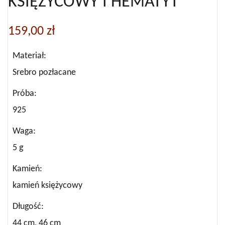
KSIĘŻYCOWY I HEMATYT
159,00
zł
Materiał
Srebro pozłacane
Próba
925
Waga
5 g
Kamień
kamień księżycowy
Długość
44 cm, 46 cm