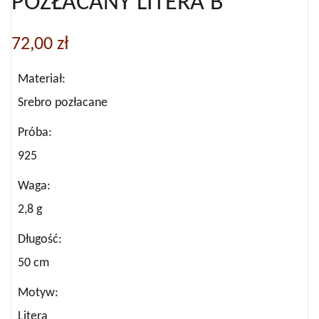
POZŁACANY LITERA B
72,00
zł
Materiał
Srebro pozłacane
Próba
925
Waga
2,8 g
Długość
50 cm
Motyw
Litera