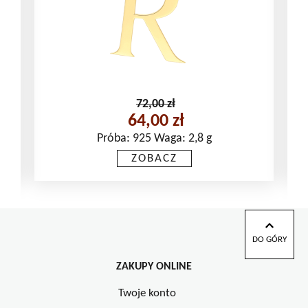
72,00
zł
64,00
zł
Pierwotna
cena
Aktualna
Próba: 925 Waga: 2,8 g
wynosiła:
cena
ZOBACZ
72,00 zł.
wynosi:
64,00 zł.
DO GÓRY
ZAKUPY ONLINE
Twoje konto