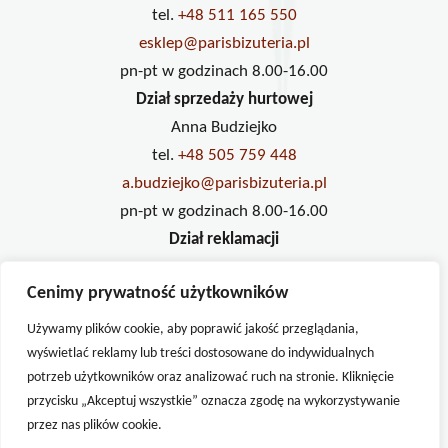
tel.
+48 511 165 550
esklep@parisbizuteria.pl
pn-pt w godzinach 8.00-16.00
Dział sprzedaży hurtowej
Anna Budziejko
tel.
+48 505 759 448
a.budziejko@parisbizuteria.pl
pn-pt w godzinach 8.00-16.00
Dział reklamacji
Ilona Pawlak
Cenimy prywatność użytkowników
tel.
+48 733 234 833
reklamacje@parisbizuteria.pl
Używamy plików cookie, aby poprawić jakość przeglądania,
pn-pt w godzinach 8.00-16.00
wyświetlać reklamy lub treści dostosowane do indywidualnych
potrzeb użytkowników oraz analizować ruch na stronie. Kliknięcie
przycisku „Akceptuj wszystkie” oznacza zgodę na wykorzystywanie
przez nas plików cookie.