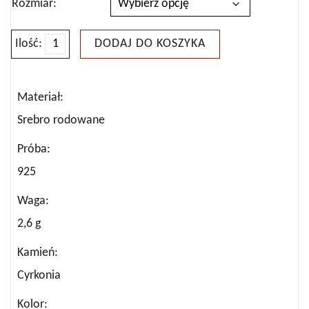
Rozmiar
Ilość:
DODAJ DO KOSZYKA
ilość
PIERŚCIONEK
SREBRNY
Materiał
CYRKONIE
Srebro rodowane
Próba
925
Waga
2,6 g
Kamień
Cyrkonia
Kolor