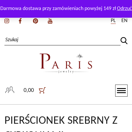
Zadzwoń i zapytaj naszego doradcę:
+48 511 165 550
Darmowa dostawa przy zamówieniach powyżej 149 zł
Odrzuć
PL
EN
0,00
PIERŚCIONEK SREBRNY Z