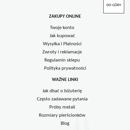
Opcje
DO GÓRY
można
ZAKUPY ONLINE
wybrać
na
Twoje konto
stronie
Jak kupować
produktu
Wysyłka i Płatności
Zwroty i reklamacje
Regulamin sklepu
Polityka prywatności
WAŻNE LINKI
Jak dbać o biżuterię
Często zadawane pytania
Próby metali
Rozmiary pierścionków
Blog