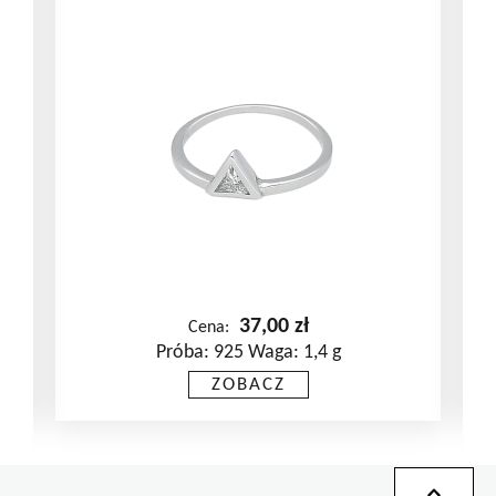
37,00
zł
Cena:
Próba: 925 Waga: 1,4 g
Ten
ZOBACZ
produkt
ma
wiele
wariantów.