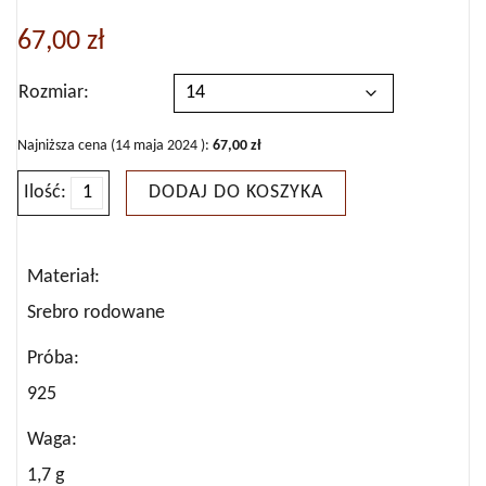
67,00
zł
Rozmiar
Najniższa cena (
14 maja 2024
):
67,00
zł
Ilość:
DODAJ DO KOSZYKA
ilość
Pierścionek
srebrny
Materiał
z
Srebro rodowane
cyrkoniami
Próba
925
Waga
1,7 g