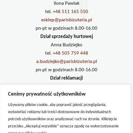
Ilona Pawlak
tel.
+48 511 165 550
esklep@parisbizuteria.pl
pn-pt w godzinach 8.00-16.00
Dział sprzedaży hurtowej
Anna Budziejko
tel.
+48 505 759 448
a.budziejko@parisbizuteria.pl
pn-pt w godzinach 8.00-16.00
Dział reklamacji
Ilona Pawlak
Cenimy prywatność użytkowników
tel.
+48 733 234 833
reklamacje@parisbizuteria.pl
Używamy plików cookie, aby poprawić jakość przeglądania,
pn-pt w godzinach 8.00-16.00
wyświetlać reklamy lub treści dostosowane do indywidualnych
potrzeb użytkowników oraz analizować ruch na stronie. Kliknięcie
przycisku „Akceptuj wszystkie” oznacza zgodę na wykorzystywanie