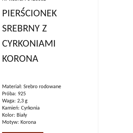
PIERŚCIONEK
SREBRNY Z
CYRKONIAMI
KORONA
Materiał
Srebro rodowane
Próba
925
Waga
2,3 g
Kamień
Cyrkonia
Kolor
Biały
Motyw
Korona