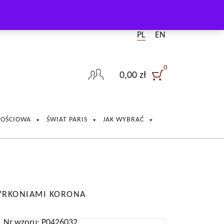
PL
EN
0
0,00
zł
NOŚCIOWA
ŚWIAT PARIS
JAK WYBRAĆ
CYRKONIAMI KORONA
Nr wzoru: P0426032