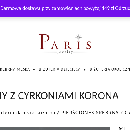
Zadzwoń i zapytaj naszego doradcę:
+48 511 165 550
Darmowa dostawa przy zamówieniach powyżej 149 zł
Odrzuć
SREBRNA MĘSKA
BIŻUTERIA DZIECIĘCA
BIŻUTERIA OKOLICZ
NY Z CYRKONIAMI KORONA
uteria damska srebrna
/ PIERŚCIONEK SREBRNY Z 