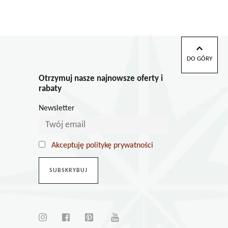
ukt
e
antów.
e
DO GÓRY
na
Otrzymuj nasze najnowsze oferty i
ać
rabaty
ie
Newsletter
uktu
Akceptuję politykę prywatności