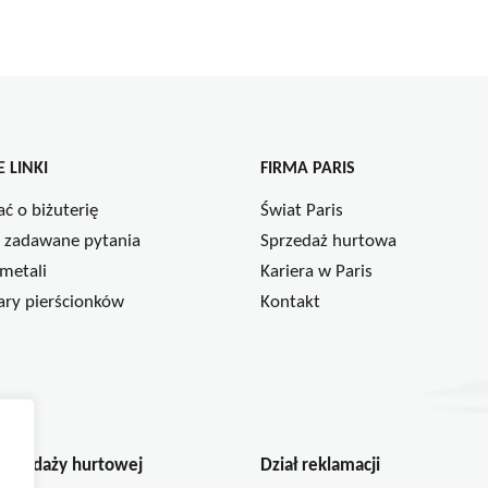
produkt
prod
ma
ma
wiele
wiel
wariantów.
wari
Opcje
Opcj
można
moż
 LINKI
FIRMA PARIS
wybrać
wybr
na
na
ać o biżuterię
Świat Paris
stronie
stron
 zadawane pytania
Sprzedaż hurtowa
produktu
prod
metali
Kariera w Paris
ry pierścionków
Kontakt
sprzedaży hurtowej
Dział reklamacji