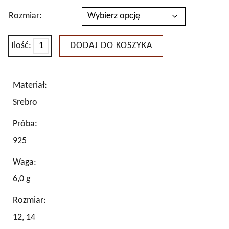
Rozmiar
Ilość:
DODAJ DO KOSZYKA
ilość
PIERŚCIONEK
SREBRNY
Materiał
Z
Srebro
MARKAZYTAMI
Próba
925
Waga
6,0 g
Rozmiar
12, 14