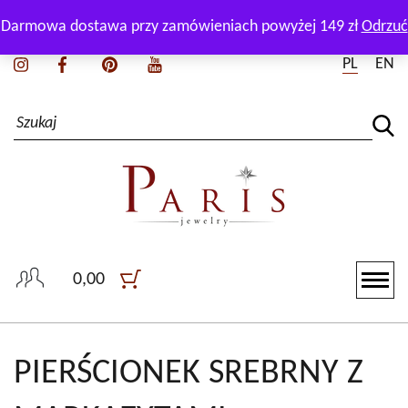
Zadzwoń i zapytaj naszego doradcę:
+48 511 165 550
Darmowa dostawa przy zamówieniach powyżej 149 zł
Odrzuć
PL
EN
0,00
PIERŚCIONEK SREBRNY Z